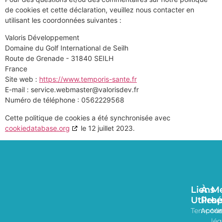
de cookies et cette déclaration, veuillez nous contacter en
utilisant les coordonnées suivantes :
Valoris Développement
Domaine du Golf International de Seilh
Route de Grenade - 31840 SEILH
France
Site web :
https://www.temporis-sante.fr
E-mail :
service.webmaster@
valorisdev.fr
Numéro de téléphone : 0562229568
Cette politique de cookies a été synchronisée avec
cookiedatabase.org
le 12 juillet 2023.
Liens
À
Me
Utiles
Pro
Lé
Accue
Tempori
Me
lég