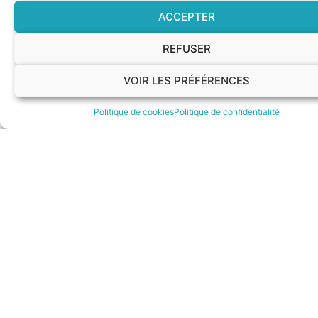
ACCEPTER
REFUSER
VOIR LES PRÉFÉRENCES
Politique de cookies
Politique de confidentialité
Sélection des candidat·e·s
Vous n’avez plus qu’à valider le·la candidat·e qui
conviendra à vos exigences !