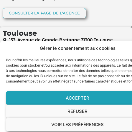
CONSULTER LA PAGE DE L'AGENCE
Toulouse
153, Avenue de Grande-Bretagne 31300 Toulouse
Gérer le consentement aux cookies
05.62.16.58.02
agence.toulouse@temporis-sante.fr
Pour offrir les meilleures expériences, nous utilisons des technologies telles 
cookies pour stocker et/ou accéder aux informations des appareils. Le fait de
à ces technologies nous permettra de traiter des données telles que le comp
CONSULTER LA PAGE DE L'AGENCE
de navigation ou les ID uniques sur ce site. Le fait de ne pas consentir ou de r
consentement peut avoir un effet négatif sur certaines caractéristiques et fo
Nantes
ACCEPTER
13 mail Pablo Picasso
44000 Nantes
REFUSER
02 55 96 00 50
agence.nantes@temporis-sante.fr
VOIR LES PRÉFÉRENCES