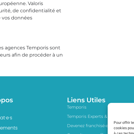
Européenne. Valoris
ité, de confidentialité et
de vos données
les agences Temporis sont
urs afin de procéder à un
opos
Liens Utiles
Temporis
Temporis Experts & Cadres
t·e·s
Pour offrir 
Devenez franchisé·e
ssements
cookies pour
à ces techn