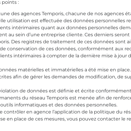
points :
cune des agences Temporis, chacune de nos agences éta
e utilisation est effectuée des données personnelles rec
lients intérimaires quant aux données personnelles dema
nt au sein d’une entreprise cliente. Ces derniers seron
oris. Des registres de traitement de ces données sont a
e de conservation de ces données, conformément aux r
clients intérimaires à compter de la dernière mise à jour
nnées matérielles et immatérielles a été mise en place.
rites afin de gérer les demandes de modification, de sup
olation de données est définie et écrite conformément a
rmanents du réseau Temporis est menée afin de renforcer
 outils informatiques et des données personnelles.
e contrôler en agence l’application de la politique du ré
se en place de ces mesures, vous pouvez contacter le re