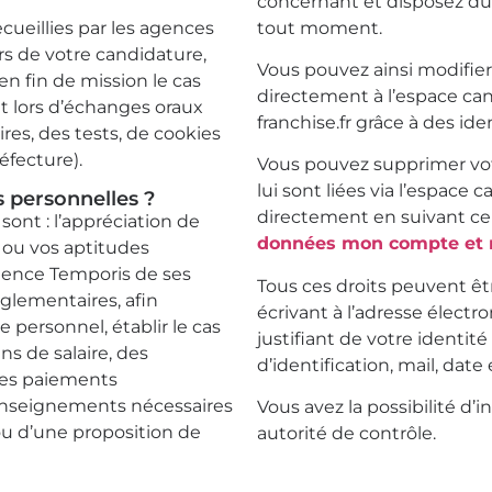
concernant et disposez du 
cueillies par les agences
tout moment.
s de votre candidature,
Vous pouvez ainsi modifie
n fin de mission le cas
directement à l’espace can
t lors d’échanges oraux
franchise.fr grâce à des ide
ires, des tests, de cookies
éfecture).
Vous pouvez supprimer vot
lui sont liées via l’espace 
 personnelles ?
directement en suivant ce l
sont : l’appréciation de
données mon compte et 
 ou vos aptitudes
agence Temporis de ses
Tous ces droits peuvent êtr
églementaires, afin
écrivant à l’adresse élect
 personnel, établir le cas
justifiant de votre identi
ns de salaire, des
d’identification, mail, date 
 les paiements
renseignements nécessaires
Vous avez la possibilité d
ou d’une proposition de
autorité de contrôle.