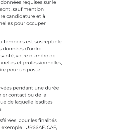
 données requises sur le
e sont, sauf mention
otre candidature et à
nnelles pour occuper
u Temporis est susceptible
es données d’ordre
 santé, votre numéro de
nnelles et professionnelles,
iaire pour un poste
rvées pendant une durée
er contact ou de la
sue de laquelle lesdites
.
érées, pour les finalités
ar exemple : URSSAF, CAF,