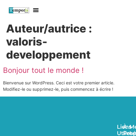
Auteur/autrice :
valoris-
developpement
Bonjour tout le monde !
Bienvenue sur WordPress. Ceci est votre premier article.
Modifiez-le ou supprimez-le, puis commencez à écrire !
Liens
À
Me
Utiles
Pro
Lé